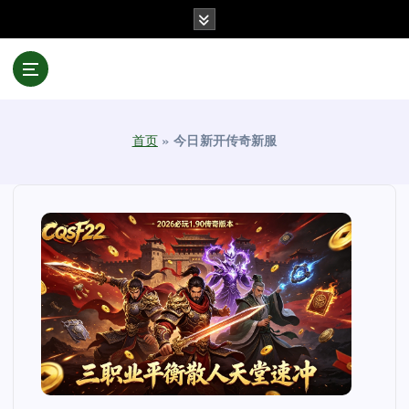
跳
至
正
文
首页
»
今日新开传奇新服