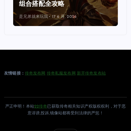
攻略
载，散人搬砖收益
 6 月, 2026
是兄弟就来玩我
16 6 月, 202
友情链接：
传奇发布网
传奇私服发布网
新开传奇发布站
严正申明！本站
22传奇
已获取传奇相关知识产权版权权利，对于恶
意诽谤,投诉,镜像站都将受到法律的严惩！